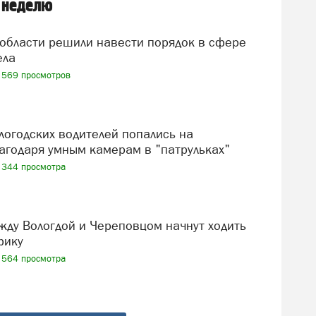
 неделю
ела
569 просмотров
агодаря умным камерам в "патрульках"
344 просмотра
фику
564 просмотра