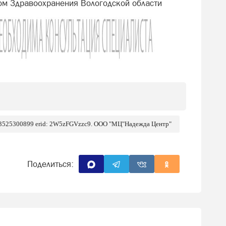
ом Здравоохранения Вологодской области
 3525300899 erid: 2W5zFGVzzc9. ООО "МЦ"Надежда Центр"
Поделиться: