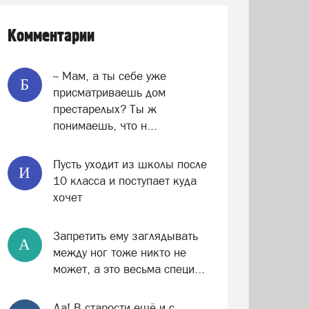
Комментарии
-- Мам, а ты себе уже
Б
присматриваешь дом
престарелых? Ты ж
понимаешь, что н...
Пусть уходит из школы после
И
10 класса и поступает куда
хочет
Запретить ему заглядывать
А
между ног тоже никто не
может, а это весьма специ...
Да! В старости ещё и с