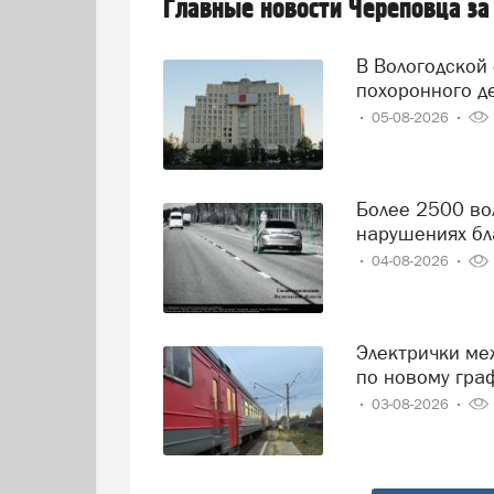
Главные новости Череповца за
В Вологодской области решили навести порядок в сфере
похоронного д
05-08-2026
Более 2500 вологодских водителей попались на
нарушениях бл
04-08-2026
Электрички между Вологдой и Череповцом начнут ходить
по новому гра
03-08-2026