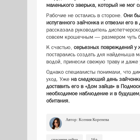
маленького зверька, который не мог с
Рабочие не остались в стороне.
Они бы
испуганного зайчонка и отвезли его в
рассказала руководитель диспетчерск
совсем крошечным — размером чуть б
К счастью,
серьезных повреждений у 
постарались создать для найденыша м
водой, принесли свежую траву и даже 
Однако специалисты понимали, что д
уход. Уже
на следующий день зайчонк
доставить его в «Дом зайца» в Подмо
необходимое наблюдение и в будущем,
обитания.
Автор:
Ксения Коренева
спасение зайца
16+