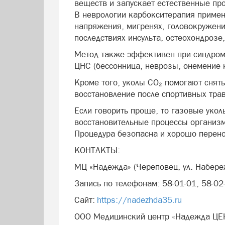
веществ и запускает естественные пр
В неврологии карбокситерапия примен
напряжения, мигренях, головокружения
последствиях инсульта, остеохондроз
Метод также эффективен при синдром
ЦНС (бессонница, неврозы, онемение 
Кроме того, уколы CO₂ помогают снять
восстановление после спортивных тра
Если говорить проще, то газовые уко
восстановительные процессы организм
Процедура безопасна и хорошо перен
КОНТАКТЫ:
МЦ «Надежда» (Череповец, ул. Набере
Запись по телефонам: 58-01-01, 58-02
Сайт:
https://nadezhda35.ru
ООО Медицинский центр «Надежда ЦЕ