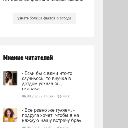
узнать больше фактов о городе
Мнение читателей
- Если бы с вами что-то
случилось, то внучка в
детдом уехала бы, -
сказала...
06.08.2026
14:56
443
- Все равно же гуляем, -
подруга хочет, чтобы я на
каждую нашу встречу брал...
06.08.2026
14:51
434