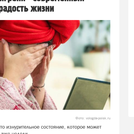
радость жизни
Фото: vologda-poisk.ru
то изнурительное состояние, которое может
 даже недели.