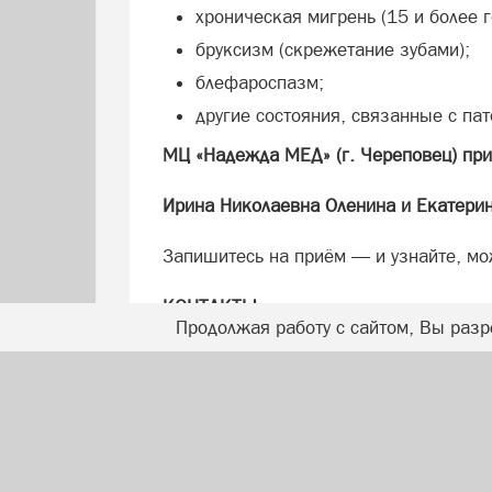
хроническая мигрень (15 и более г
бруксизм (скрежетание зубами);
блефароспазм;
другие состояния, связанные с п
МЦ «Надежда МЕД» (г. Череповец) при
Ирина Николаевна Оленина и Екатери
Запишитесь на приём — и узнайте, мо
КОНТАКТЫ
Продолжая работу с сайтом, Вы разр
МЦ «Надежда МЕД»: г. Череповец, ул. 
28-08-80, 63-34-33
Лицензия Л041-01135-35/00321661 в