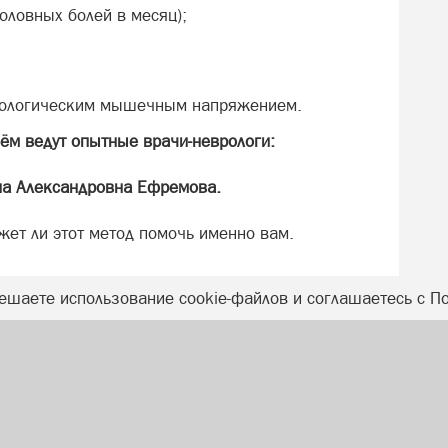
оловных болей в месяц);
атологическим мышечным напряжением.
ём ведут опытные врачи-неврологи:
на Александровна Ефремова.
жет ли этот метод помочь именно вам.
ешаете использование cookie-файлов и соглашаетесь с П
К. Беляева, 73
ыдана 24.05.2018 года