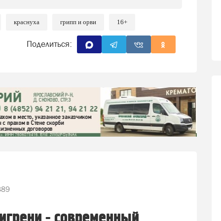
краснуха
грипп и орви
16+
Поделиться:
389
игрени - современный