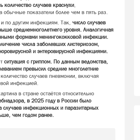
ь количество случаев краснухи
,
а обычные показатели более чем в пять раз.
 и по другим инфекциям. Так,
число случаев
 выше среднемноголетнего уровня. Аналогичная
анными формами менингококковой инфекции.
еличение числа заболевших листериозом,
норовирусной и энтеровирусной инфекциями.
ет
ситуация с гриппом. По данным ведомства,
леванием превысил средние многолетние
количество случаев пневмонии, включая
вой инфекцией.
артина в стране остаётся относительно
бнадзора, в 2025 году в России было
а случаев инфекционных и паразитарных
ьше, чем годом ранее.