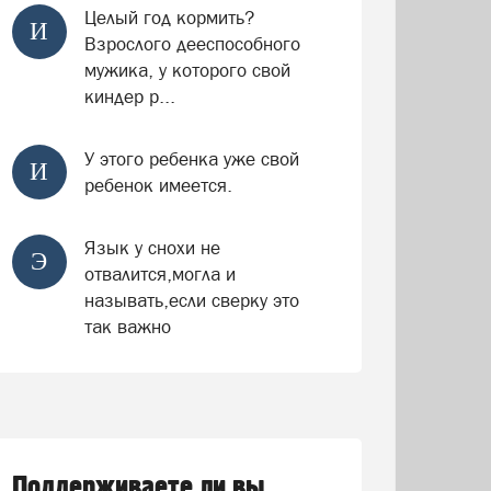
Целый год кормить?
И
Взрослого дееспособного
мужика, у которого свой
киндер р...
У этого ребенка уже свой
И
ребенок имеется.
Язык у снохи не
Э
отвалится,могла и
называть,если сверку это
так важно
Поддерживаете ли вы