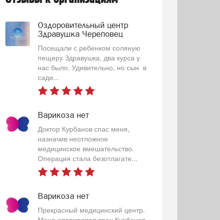
Оздоровительный центр
Здравушка Череповец
Посещали с ребенком соляную
пещеру Здравушка, два курса у
нас было. Удивительно, но сын в
сади...
Варикоза нет
Доктор Курбанов спас меня,
назначив неотложное
медицинское вмешательство.
Операция стала безотлагате...
Варикоза нет
Прекрасный медицинский центр.
Меня оперировал врач Курбанов