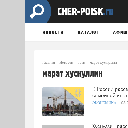
НОВОСТИ
КАТАЛОГ
АФИШ
Главная
Новости
Тэги
марат хуснуллин
марат хуснуллин
В России рассматривают возможность поднятия лимита по
семейной ипот
ЭКОНОМИКА
08-
Хуснуллин рассказал Путину о планах по улучшению жизни