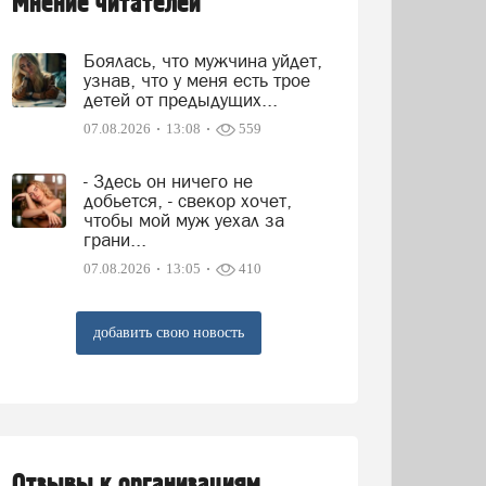
Мнение читателей
Боялась, что мужчина уйдет,
узнав, что у меня есть трое
детей от предыдущих...
07.08.2026
13:08
559
- Здесь он ничего не
добьется, - свекор хочет,
чтобы мой муж уехал за
грани...
07.08.2026
13:05
410
добавить свою новость
Отзывы к организациям