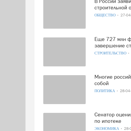
В России заявили о крупнейшем кадровом дефиците в
строительной 
ОБЩЕСТВО
27-0
Еще 727 млн федеральных рублей дадут Череповцу на
завершение ст
СТРОИТЕЛЬСТВО
Многие российские регионы могут объединиться между
собой
ПОЛИТИКА
28-04
Сенатор оценил возможность снижения первого взноса
по ипотеке
ЭКОНОМИКА
28-