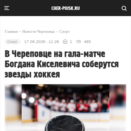
CHER-POISK.RU
Главная
Новости Череповца
Спорт
Спорт
17.06.2026 - 11:26
1
485
В Череповце на гала-матче
Богдана Киселевича соберутся
звезды хоккея