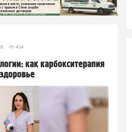
09
454
логии: как карбокситерапия
 здоровье