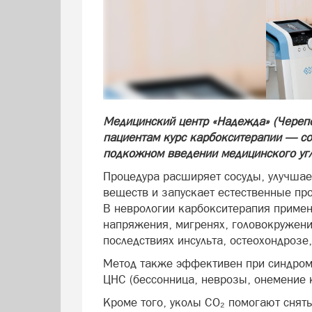
Медицинский центр «Надежда» (Черепо
пациентам курс карбокситерапии — со
подкожном введении медицинского угл
Процедура расширяет сосуды, улучшае
веществ и запускает естественные пр
В неврологии карбокситерапия примен
напряжения, мигренях, головокружения
последствиях инсульта, остеохондроз
Метод также эффективен при синдром
ЦНС (бессонница, неврозы, онемение 
Кроме того, уколы CO₂ помогают снять