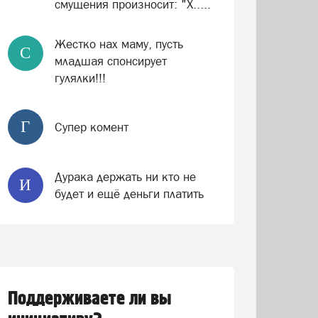
смущения произносит: "Х.....
Жестко нах маму, пусть
С
младшая спонсирует
гулялки!!!
Г
Супер комент
Дурака держать ни кто не
И
будет и ещё деньги платить
Поддерживаете ли вы