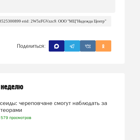
 3525300899 erid: 2W5zFGVzzc9. ООО "МЦ"Надежда Центр"
Поделиться:
 неделю
теорами
579 просмотров