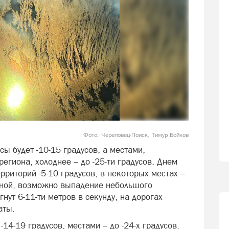
Фото: Череповец-Поиск, Тимур Бойков
сы будет -10-15 градусов, а местами,
егиона, холоднее – до -25-ти градусов. Днем
риторий -5-10 градусов, в некоторых местах –
ачной, возможно выпадение небольшого
нут 6-11-ти метров в секунду, на дорогах
аты.
-14-19 градусов, местами – до -24-х градусов.