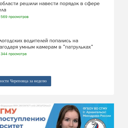
ела
569 просмотров
агодаря умным камерам в "патрульках"
344 просмотра
вости Череповца за неделю