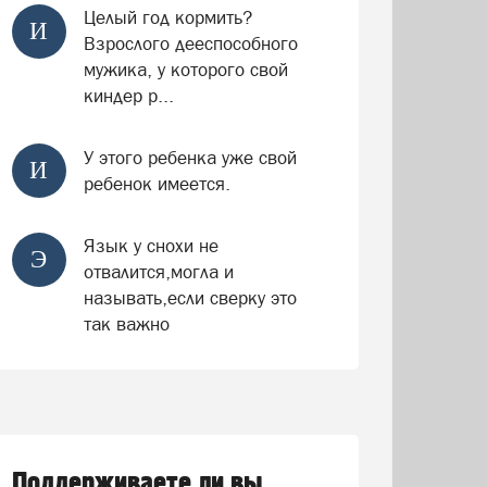
Целый год кормить?
И
Взрослого дееспособного
мужика, у которого свой
киндер р...
У этого ребенка уже свой
И
ребенок имеется.
Язык у снохи не
Э
отвалится,могла и
называть,если сверку это
так важно
Поддерживаете ли вы