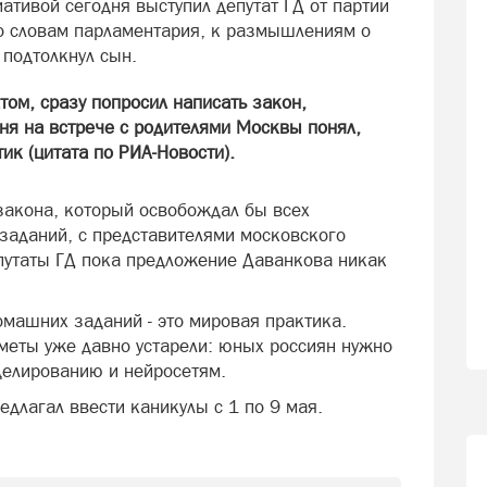
тивой сегодня выступил депутат ГД от партии
о словам парламентария, к размышлениям о
 подтолкнул сын.
атом, сразу попросил написать закон,
дня на встрече с родителями Москвы понял,
ик (цитата по РИА-Новости).
закона, который освобождал бы всех
заданий, с представителями московского
епутаты ГД пока предложение
Даванков
а никак
омашних заданий - это мировая практика.
меты уже давно устарели: юных россиян нужно
делированию и нейросетям.
едлагал ввести каникулы с 1 по 9 мая.