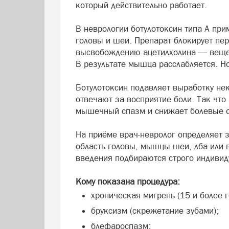
который действительно работает.
В неврологии ботулотоксин типа А п
головы и шеи. Препарат блокирует пе
высвобождению ацетилхолина — вещес
В результате мышца расслабляется. Но
Ботулотоксин подавляет выработку нек
отвечают за восприятие боли. Так что
мышечный спазм и снижает болевые 
На приёме врач-невролог определяет 
область головы, мышцы шеи, лба или в
введения подбираются строго индивид
Кому показана процедура:
хроническая мигрень (15 и более г
бруксизм (скрежетание зубами);
блефароспазм;