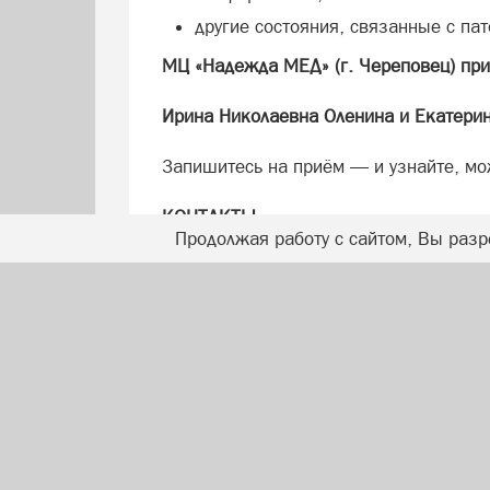
другие состояния, связанные с п
МЦ «Надежда МЕД» (г. Череповец) при
Ирина Николаевна Оленина и Екатери
Запишитесь на приём — и узнайте, мо
КОНТАКТЫ
Продолжая работу с сайтом, Вы разр
МЦ «Надежда МЕД»: г. Череповец, ул. 
28-08-80, 63-34-33
Лицензия Л041-01135-35/00321661 в