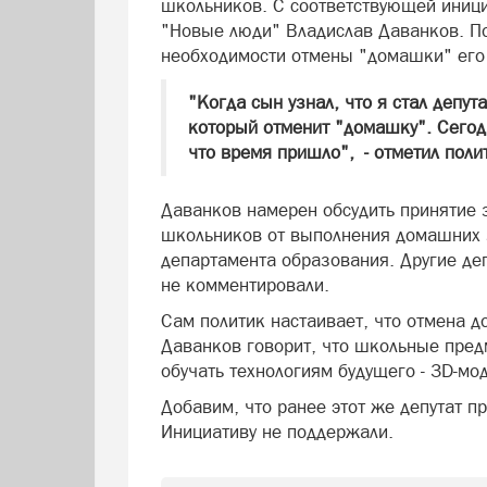
школьников. С соответствующей инициа
"Новые люди" Владислав
Даванков
. П
необходимости отмены "
домашки
" его
"Когда сын узнал, что я стал депут
который отменит "
домашку
". Сего
что время пришло", - отметил полит
Даванков
намерен обсудить принятие 
школьников от выполнения домашних 
департамента образования. Другие д
не комментировали.
Сам политик настаивает, что отмена д
Даванков
говорит, что школьные пред
обучать технологиям будущего - 3D-мо
Добавим, что ранее этот же депутат пр
Инициативу не поддержали.