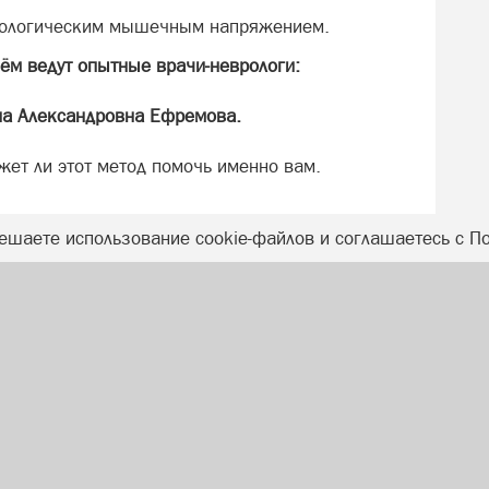
атологическим мышечным напряжением.
ём ведут опытные врачи-неврологи:
на Александровна Ефремова.
жет ли этот метод помочь именно вам.
ешаете использование cookie-файлов и соглашаетесь с П
К. Беляева, 73
ыдана 24.05.2018 года