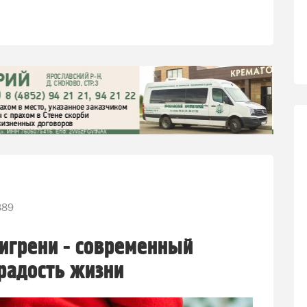
389
игрени - современный
радость жизни