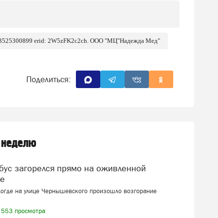
 3525300899 erid: 2W5zFK2c2ch. ООО "МЦ"Надежда Мед"
Поделиться:
 неделю
це
логде на улице Чернышевского произошло возгорание
553 просмотра