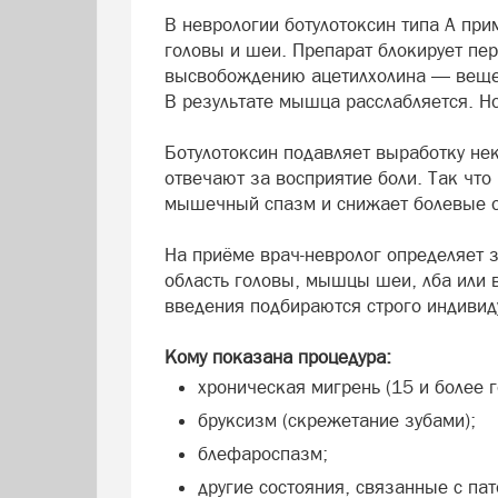
В неврологии ботулотоксин типа А п
головы и шеи. Препарат блокирует пе
высвобождению ацетилхолина — вещес
В результате мышца расслабляется. Но
Ботулотоксин подавляет выработку нек
отвечают за восприятие боли. Так что
мышечный спазм и снижает болевые 
На приёме врач-невролог определяет 
область головы, мышцы шеи, лба или в
введения подбираются строго индивид
Кому показана процедура:
хроническая мигрень (15 и более г
бруксизм (скрежетание зубами);
блефароспазм;
другие состояния, связанные с п