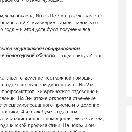
и графика Михаила Мурашко.
дской области, Игорь Петчин, рассказал, что
бошлось в 2,4 миллиарда рублей, планируют
о года – к этой дате будут получены все
щенное медицинским оборудованием
 в Вологодской области»
, – подчеркнул Игорь
олагаться отделение неотложной помощи,
и отделение лучевой диагностики. На 2-м –
е профосмотров, хирургическое отделение и
ваний. На 3-м этаже откроется отделение
ие специализированного приема и отделение
ностики. 4-й этаж будет отдан под
ые и хозяйственные помещения, актовый зал,
медицинской профилактики. На цокольном