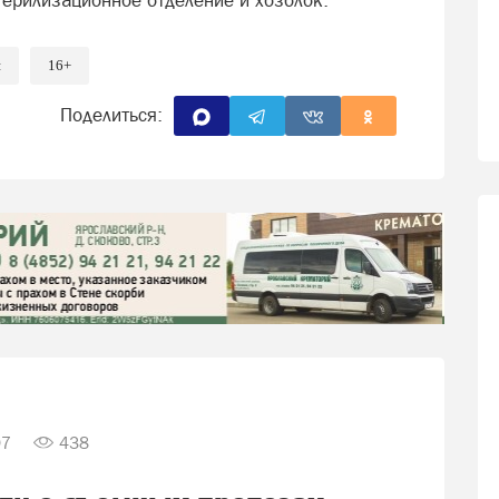
терилизационное отделение и хозблок.
я
16+
Поделиться:
07
438