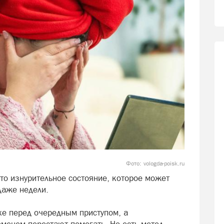
Фото: vologda-poisk.ru
то изнурительное состояние, которое может
 даже недели.
хе перед очередным приступом, а
енем перестают помогать. Но есть метод,