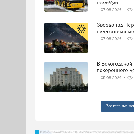
троллейбуса
07-08-2026
Звездопад Персеиды: череповчане смогут наблюдать за
падающими ме
07-08-2026
В Вологодской области решили навести порядок в сфере
похоронного д
05-08-2026
Все главные но