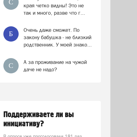
С
края четко видны! Это не
так и много, разве что г...
Очень даже сможет. По
Б
закону бабушка - не близкий
родственник. У моей знако...
А за проживание на чужой
С
даче не надо?
Поддерживаете ли вы
инициативу?
В опросе уже проголосовали
181 раз