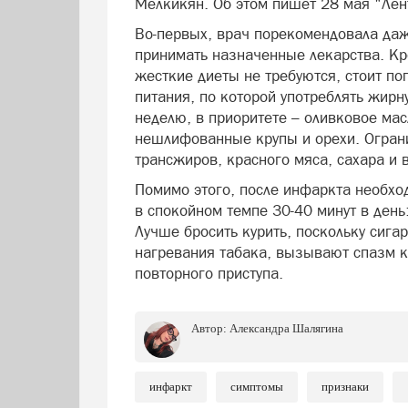
Мелкикян. Об этом пишет 28 мая "Лен
Во-первых, врач порекомендовала да
принимать назначенные лекарства. Кр
жесткие диеты не требуются, стоит п
питания, по которой употреблять жирн
неделю, в приоритете – оливковое мас
нешлифованные крупы и орехи. Ограни
трансжиров, красного мяса, сахара и
Помимо этого, после инфаркта необхо
в спокойном темпе 30-40 минут в день
Лучше бросить курить, поскольку сига
нагревания табака, вызывают спазм 
повторного приступа.
Автор:
Александра Шалягина
инфаркт
симптомы
признаки