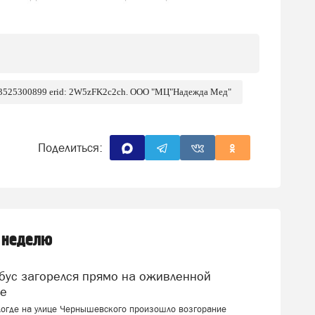
 3525300899 erid: 2W5zFK2c2ch. ООО "МЦ"Надежда Мед"
Поделиться:
 неделю
це
логде на улице Чернышевского произошло возгорание