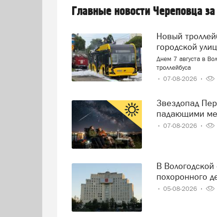
Главные новости Череповца за
Новый троллейбус загорелся прямо на оживленной
городской ули
Днем 7 августа в Во
троллейбуса
07-08-2026
Звездопад Персеиды: череповчане смогут наблюдать за
падающими ме
07-08-2026
В Вологодской области решили навести порядок в сфере
похоронного д
05-08-2026