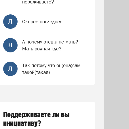
переживаете?
Л
Скорее последнее.
А почему отец,а не мать?
Л
Мать родная где?
Так потому что он(она)сам
Л
такой(такая).
Поддерживаете ли вы
инициативу?