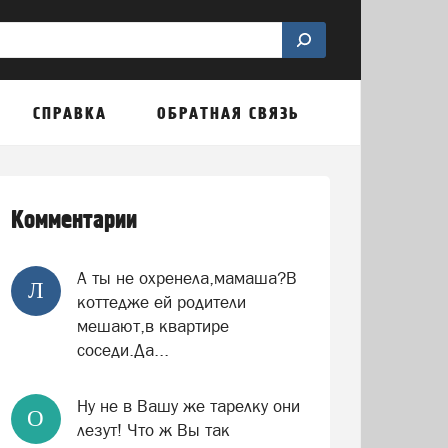
СПРАВКА
ОБРАТНАЯ СВЯЗЬ
Комментарии
А ты не охренела,мамаша?В
Л
коттедже ей родители
мешают,в квартире
соседи.Да...
Ну не в Вашу же тарелку они
О
лезут! Что ж Вы так