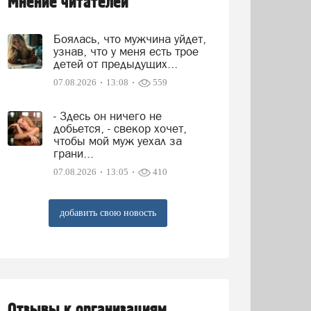
Мнение читателей
Боялась, что мужчина уйдет,
узнав, что у меня есть трое
детей от предыдущих...
07.08.2026
13:08
559
- Здесь он ничего не
добьется, - свекор хочет,
чтобы мой муж уехал за
грани...
07.08.2026
13:05
410
добавить свою новость
Отзывы к организациям