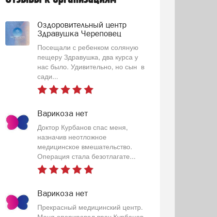
Оздоровительный центр
Здравушка Череповец
Посещали с ребенком соляную
пещеру Здравушка, два курса у
нас было. Удивительно, но сын в
сади...
Варикоза нет
Доктор Курбанов спас меня,
назначив неотложное
медицинское вмешательство.
Операция стала безотлагате...
Варикоза нет
Прекрасный медицинский центр.
Меня оперировал врач Курбанов