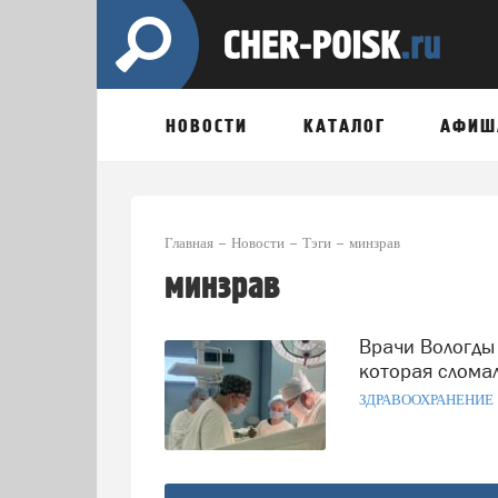
НОВОСТИ
КАТАЛОГ
АФИШ
Главная
Новости
Тэги
минзрав
минзрав
Врачи Вологды прооперировали женщину с тромбозом,
которая слома
ЗДРАВООХРАНЕНИЕ