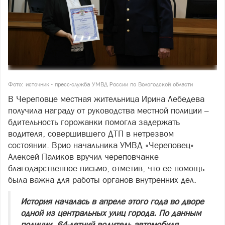
Фото: источник - пресс-служба УМВД России по Вологодской области
В Череповце местная жительница Ирина Лебедева
получила награду от руководства местной полиции –
бдительность горожанки помогла задержать
водителя, совершившего ДТП в нетрезвом
состоянии. Врио начальника УМВД «Череповец»
Алексей Паликов вручил череповчанке
благодарственное письмо, отметив, что ее помощь
была важна для работы органов внутренних дел.
История началась в апреле этого года во дворе
одной из центральных улиц города. По данным
полиции, 64‑летний водитель автомобиля