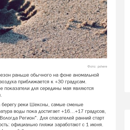
Фото: pxhere
езон раньше обычного на фоне аномальной
воздуха приближается к +30 градусам.
ие показатели для середины мая являются
й.
а берегу реки Шексны, самые смелые
ратура воды пока достигает +16…+17 градусов,
Вологда Регион". Для спасателей ранний старт
ость: официально пляжи заработают с 1 июня.