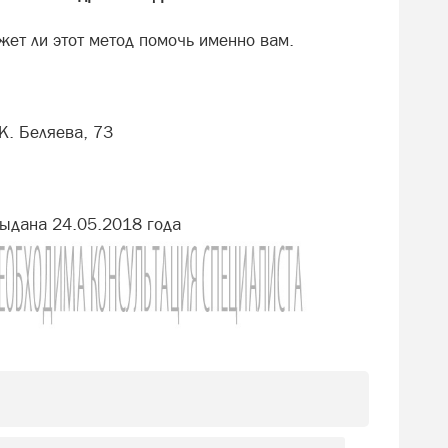
жет ли этот метод помочь именно вам.
К. Беляева, 73
ыдана 24.05.2018 года