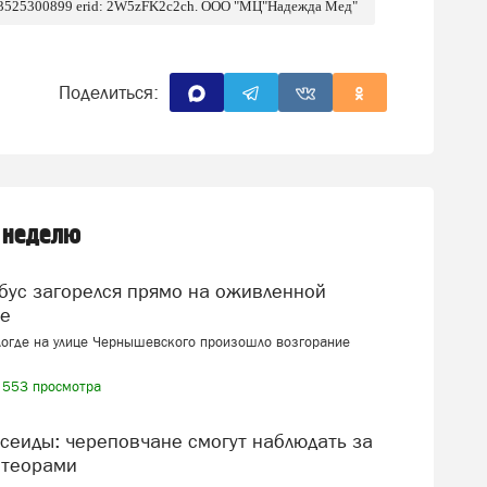
 3525300899 erid: 2W5zFK2c2ch. ООО "МЦ"Надежда Мед"
Поделиться:
 неделю
це
логде на улице Чернышевского произошло возгорание
553 просмотра
теорами