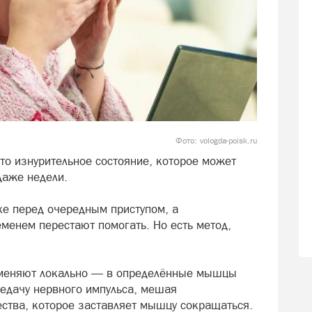
Фото: vologda-poisk.ru
то изнурительное состояние, которое может
 даже недели.
хе перед очередным приступом, а
енем перестают помогать. Но есть метод,
рименяют локально — в определённые мышцы
редачу нервного импульса, мешая
тва, которое заставляет мышцу сокращаться.