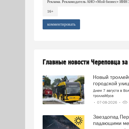
Реклама. Рекламодатель АНО «Мой бизнес» ИНН
16+
комментировать
Главные новости Череповца за
Новый троллейбус загорелся прямо на оживленной
городской ули
Днем 7 августа в Во
троллейбуса
07-08-2026
Звездопад Персеиды: череповчане смогут наблюдать за
падающими ме