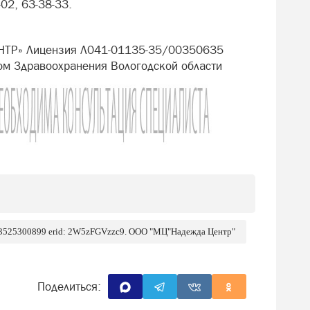
-02, 63-38-33.
НТР» Лицензия Л041-01135-35/00350635
ом Здравоохранения Вологодской области
 3525300899 erid: 2W5zFGVzzc9. ООО "МЦ"Надежда Центр"
Поделиться: