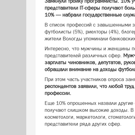
Замкнули тройку программисты. 10% у
представители IT-сферы получают бол
10% — набрали государственные служ
В список профессий с завышенными з
футболисты (5%), риелторы (4%), блоге
жители Вологды упоминали банковских 
Интересно, что мужчины и женщины по
представителей различных сфер.
Мужч
зарплаты чиновников, депутатов, ру
обращали внимание на доходы футболи
При этом часть участников опроса за
респондентов заявили, что любой труд
профессии.
Еще 10% опрошенных назвали другие с
получают слишком высокие доходы. В 
косметологи, маркетологи, стоматолог
представители ряда других сфер.