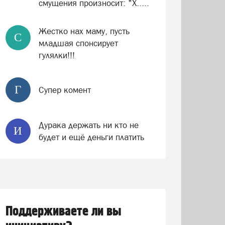
смущения произносит: "Х.....
Жестко нах маму, пусть
С
младшая спонсирует
гулялки!!!
Г
Супер комент
Дурака держать ни кто не
И
будет и ещё деньги платить
Поддерживаете ли вы