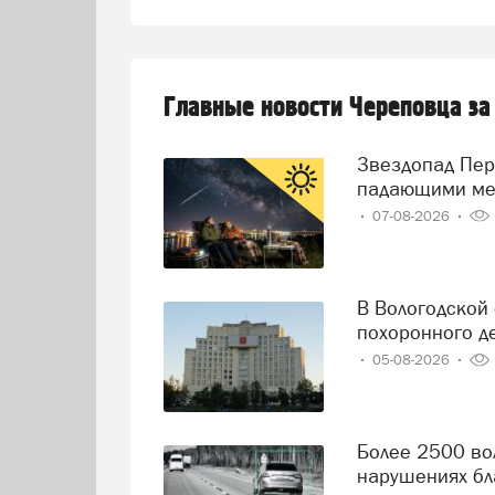
Главные новости Череповца за
Звездопад Персеиды: череповчане смогут наблюдать за
падающими ме
07-08-2026
В Вологодской области решили навести порядок в сфере
похоронного д
05-08-2026
Более 2500 вологодских водителей попались на
нарушениях бл