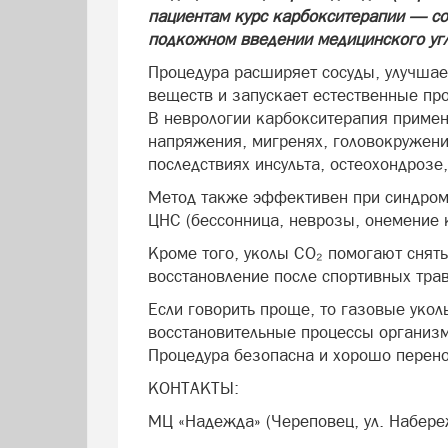
пациентам курс карбокситерапии — со
подкожном введении медицинского угл
Процедура расширяет сосуды, улучшае
веществ и запускает естественные пр
В неврологии карбокситерапия примен
напряжения, мигренях, головокружения
последствиях инсульта, остеохондроз
Метод также эффективен при синдром
ЦНС (бессонница, неврозы, онемение 
Кроме того, уколы CO₂ помогают снять
восстановление после спортивных тра
Если говорить проще, то газовые уко
восстановительные процессы организм
Процедура безопасна и хорошо перен
КОНТАКТЫ:
МЦ «Надежда» (Череповец, ул. Набере