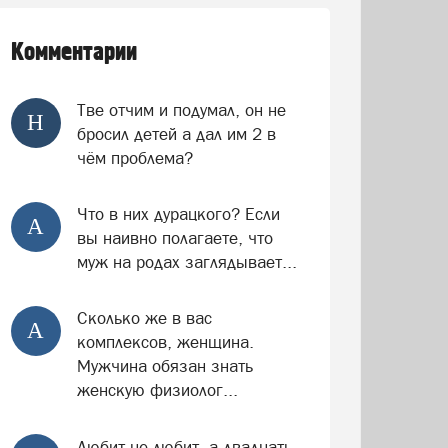
Комментарии
Тве отчим и подумал, он не
Н
бросил детей а дал им 2 в
чём проблема?
Что в них дурацкого? Если
А
вы наивно полагаете, что
муж на родах заглядывает...
Сколько же в вас
А
комплексов, женщина.
Мужчина обязан знать
женскую физиолог...
Любит не любит, а двадцать