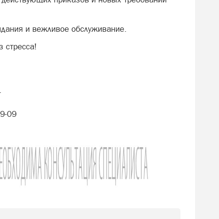
дания и вежливое обслуживание.
з стресса!
4
09-09