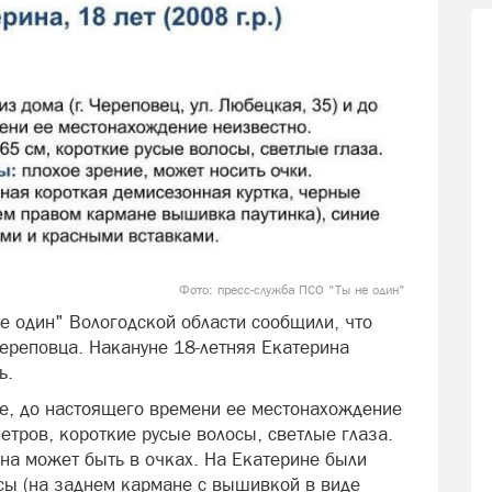
Фото: пресс-служба ПСО "Ты не один"
е один" Вологодской области сообщили, что
ереповца. Накануне 18-летняя Екатерина
ь.
е, до настоящего времени ее местонахождение
етров, короткие русые волосы, светлые глаза.
она может быть в очках. На Екатерине были
сы (на заднем кармане с вышивкой в виде