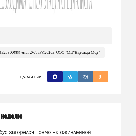
 3525300899 erid: 2W5zFK2c2ch. ООО "МЦ"Надежда Мед"
Поделиться:
 неделю