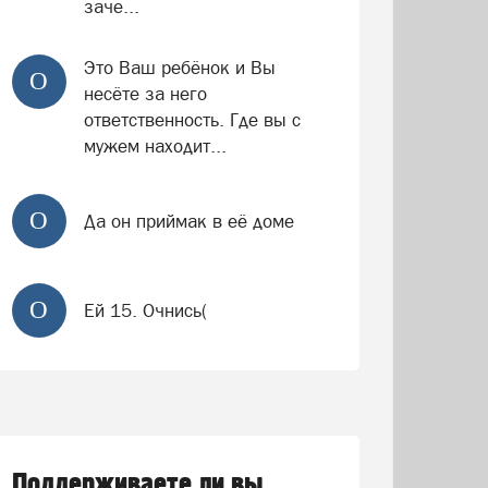
заче...
Это Ваш ребёнок и Вы
О
несёте за него
ответственность. Где вы с
мужем находит...
О
Да он приймак в её доме
О
Ей 15. Очнись(
Поддерживаете ли вы