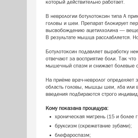
который действительно работает.
В неврологии ботулотоксин типа А п
головы и шеи. Препарат блокирует пе
высвобождению ацетилхолина — вещес
В результате мышца расслабляется. Но
Ботулотоксин подавляет выработку нек
отвечают за восприятие боли. Так что
мышечный спазм и снижает болевые 
На приёме врач-невролог определяет 
область головы, мышцы шеи, лба или в
введения подбираются строго индивид
Кому показана процедура:
хроническая мигрень (15 и более г
бруксизм (скрежетание зубами);
блефароспазм;