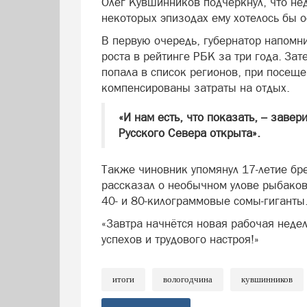
Олег Кувшинников подчеркнул, что не
некоторых эпизодах ему хотелось бы о
В первую очередь, губернатор напомни
роста в рейтинге РБК за три года. Зат
попала в список регионов, при посеще
компенсированы затраты на отдых.
«И нам есть, что показать, – заве
Русского Севера открыта».
Также чиновник упомянул 17-летие б
рассказал о необычном улове рыбаков
40- и 80-килограммовые сомы-гиганты
«Завтра начнётся новая рабочая недел
успехов и трудового настроя!»
итоги
вологодчина
кувшинников