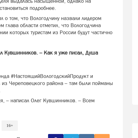
деля выдалась насыщенной, однако на
становиться подробнее.
л о том, что Вологодчину назвали лидером
ем глава области отметил, что Вологодчина
нии которых туристам из России будут частично
рил Кувшинников. – Как я уже писал, Душа
ренда #НастоящийВологодскийПродукт и
 из Череповецкого района – там были пойманы
.
я, – написал Олег Кувшинников. – Всем
16+