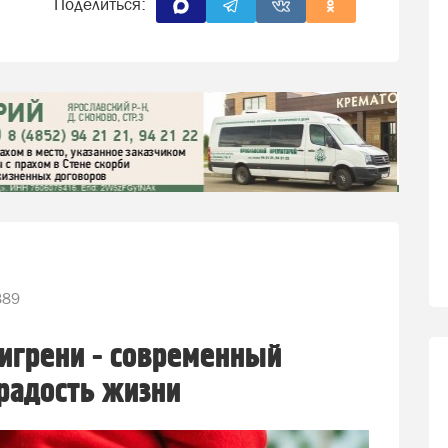
Поделиться:
389
игрени - современный
радость жизни