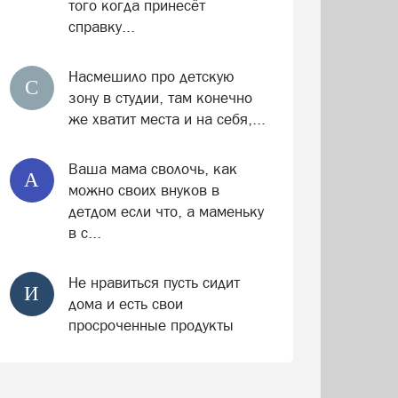
того когда принесёт
справку...
Насмешило про детскую
С
зону в студии, там конечно
же хватит места и на себя,...
Ваша мама сволочь, как
А
можно своих внуков в
детдом если что, а маменьку
в с...
Не нравиться пусть сидит
И
дома и есть свои
просроченные продукты