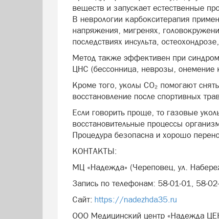
веществ и запускает естественные пр
В неврологии карбокситерапия примен
напряжения, мигренях, головокружения
последствиях инсульта, остеохондроз
Метод также эффективен при синдром
ЦНС (бессонница, неврозы, онемение 
Кроме того, уколы CO₂ помогают снять
восстановление после спортивных тра
Если говорить проще, то газовые уко
восстановительные процессы организм
Процедура безопасна и хорошо перен
КОНТАКТЫ:
МЦ «Надежда» (Череповец, ул. Набере
Запись по телефонам: 58-01-01, 58-02
Сайт:
https://nadezhda35.ru
ООО Медицинский центр «Надежда ЦЕ