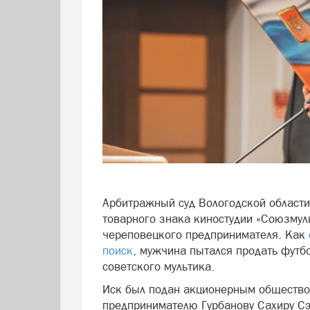
Арбитражный суд Вологодской области
товарного знака киностудии «Союзмул
череповецкого предпринимателя. Как
поиск
, мужчина пытался продать футб
советского мультика.
Иск был подан акционерным общество
предпринимателю Гурбанову Сахиру Сэ