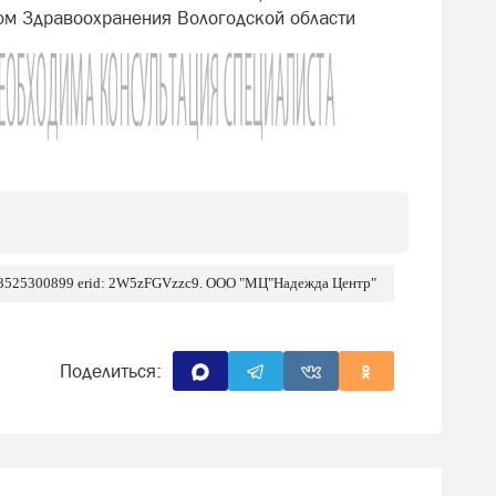
ом Здравоохранения Вологодской области
 3525300899 erid: 2W5zFGVzzc9. ООО "МЦ"Надежда Центр"
Поделиться: