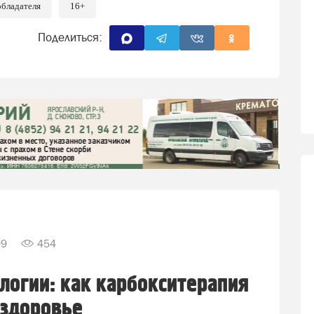
обладателя
16+
Поделиться:
09
454
логии: как карбокситерапия
 здоровье