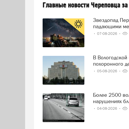
Главные новости Череповца за
Звездопад Персеиды: череповчане смогут наблюдать за
падающими ме
07-08-2026
В Вологодской области решили навести порядок в сфере
похоронного д
05-08-2026
Более 2500 вологодских водителей попались на
нарушениях бл
04-08-2026