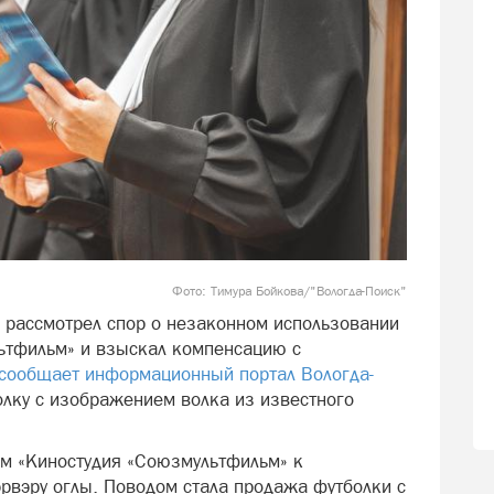
Фото: Тимура Бойкова/"Вологда-Поиск"
 рассмотрел спор о незаконном использовании
ьтфильм» и взыскал компенсацию с
сообщает информационный портал Вологда-
олку с изображением волка из известного
м «Киностудия «Союзмультфильм» к
рвэру оглы. Поводом стала продажа футболки с