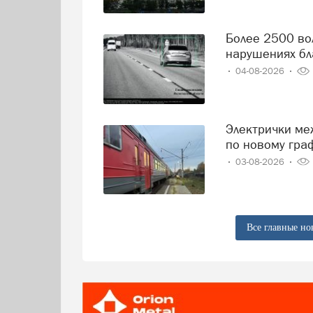
Более 2500 вологодских водителей попались на
нарушениях бл
04-08-2026
Электрички между Вологдой и Череповцом начнут ходить
по новому гра
03-08-2026
Все главные но