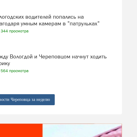
агодаря умным камерам в "патрульках"
344 просмотра
фику
564 просмотра
вости Череповца за неделю