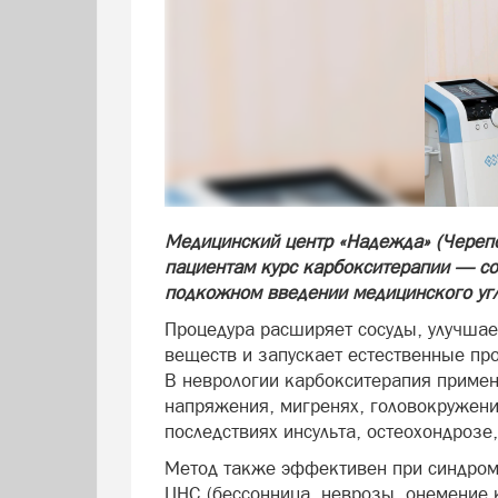
Медицинский центр «Надежда» (Черепо
пациентам курс карбокситерапии — со
подкожном введении медицинского угл
Процедура расширяет сосуды, улучшае
веществ и запускает естественные пр
В неврологии карбокситерапия примен
напряжения, мигренях, головокружения
последствиях инсульта, остеохондроз
Метод также эффективен при синдром
ЦНС (бессонница, неврозы, онемение 