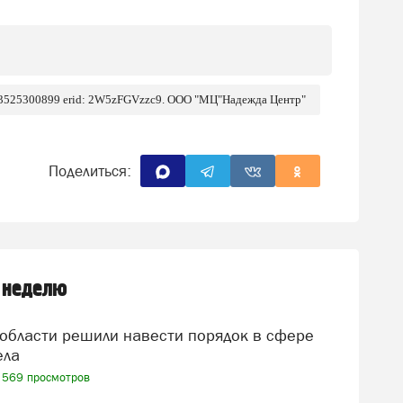
 3525300899 erid: 2W5zFGVzzc9. ООО "МЦ"Надежда Центр"
Поделиться:
 неделю
ела
569 просмотров