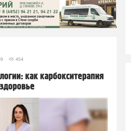
09
454
логии: как карбокситерапия
 здоровье