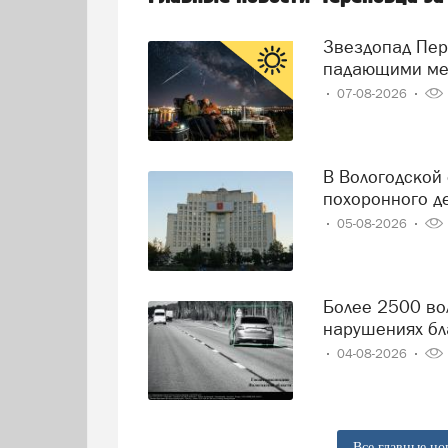
Звездопад Персеиды: череповчане смогут наблюдать за
падающими ме
07-08-2026
В Вологодской области решили навести порядок в сфере
похоронного д
05-08-2026
Более 2500 вологодских водителей попались на
нарушениях бл
04-08-2026
Все главные но