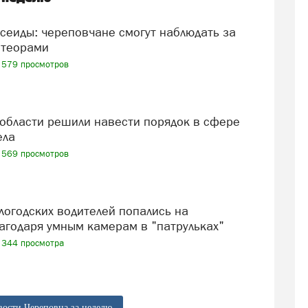
теорами
579 просмотров
ела
569 просмотров
агодаря умным камерам в "патрульках"
344 просмотра
вости Череповца за неделю