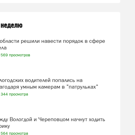
 неделю
ела
569 просмотров
агодаря умным камерам в "патрульках"
344 просмотра
фику
564 просмотра