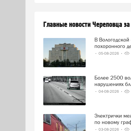
Главные новости Череповца за
В Вологодской области решили навести порядок в сфере
похоронного д
05-08-2026
Более 2500 вологодских водителей попались на
нарушениях бл
04-08-2026
Электрички между Вологдой и Череповцом начнут ходить
по новому гра
03-08-2026