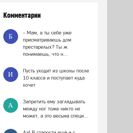
Комментарии
-- Мам, а ты себе уже
Б
присматриваешь дом
престарелых? Ты ж
понимаешь, что н...
Пусть уходит из школы после
И
10 класса и поступает куда
хочет
Запретить ему заглядывать
А
между ног тоже никто не
может, а это весьма специ...
Да! В старости ещё и с