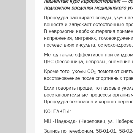
пациентам курс карбокситерапии — со
подкожном введении медицинского угл
Процедура расширяет сосуды, улучшае
веществ и запускает естественные пр
В неврологии карбокситерапия примен
напряжения, мигренях, головокружения
последствиях инсульта, остеохондроз
Метод также эффективен при синдром
ЦНС (бессонница, неврозы, онемение 
Кроме того, уколы CO₂ помогают снять
восстановление после спортивных тра
Если говорить проще, то газовые уко
восстановительные процессы организм
Процедура безопасна и хорошо перен
КОНТАКТЫ:
МЦ «Надежда» (Череповец, ул. Набере
Запись по телефонам: 58-01-01, 58-02