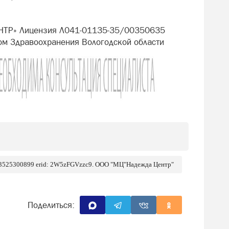
НТР» Лицензия Л041-01135-35/00350635
ом Здравоохранения Вологодской области
 3525300899 erid: 2W5zFGVzzc9. ООО "МЦ"Надежда Центр"
Поделиться: