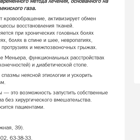
временного метода лечения, основанного на
екислого газа.
т кровообращение, активизирует обмен
оцессы восстановления тканей.
яется при хронических головных болях
х, болях в спине и шее, невропатиях,
е, протрузиях и межпозвоночных грыжах.
е Меньера, функциональных расстройствах
конечностей) и диабетической стопе.
 спазмы неясной этиологии и ускорить
вм.
лы — это возможность запустить собственные
а без хирургического вмешательства.
осится пациентами.
жная, 39).
-02, 63-38-33.