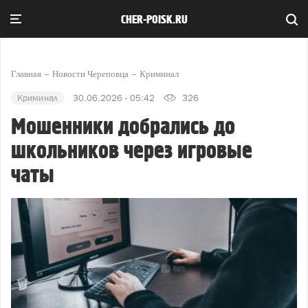
CHER-POISK.RU
Главная
Новости Череповца
Криминал
Криминал
30.06.2026 - 05:42
326
Мошенники добрались до
школьников через игровые
чаты