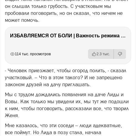
он слышал только грубость. С участковым мы
пробовали поговорить, но он сказал, что ничем не
может помочь.
ИЗБАВЛЯЕМСЯ ОТ БОЛИ | Важность режима и питания
РЕКЛАМА
РЕКЛАМА
РЕКЛАМА
РЕКЛАМА
114 тыс. просмотров
2.3 тыс.
- Человек приезжает, чтобы огород полить, - сказал
участковый. – Что в этом такого? И не запрещено
законом друзей на дачу приглашать.
Мы с трудом дождались появления на даче Лиды и
Вовы. Как только мы увидели их, мы тут же подошли
к ним, чтобы поговорить, рассказали все, что творил
Женя.
Мне казалось, что эти соседи – люди адекватные,
все поймут. Но Лида в позу стала, начала