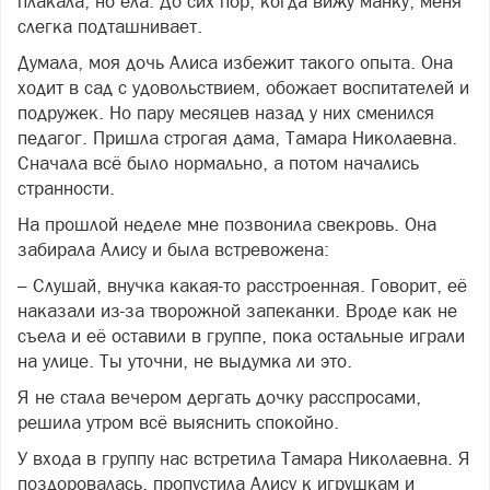
плакала, но ела. До сих пор, когда вижу манку, меня
слегка подташнивает.
Думала, моя дочь Алиса избежит такого опыта. Она
ходит в сад с удовольствием, обожает воспитателей и
подружек. Но пару месяцев назад у них сменился
педагог. Пришла строгая дама, Тамара Николаевна.
Сначала всё было нормально, а потом начались
странности.
На прошлой неделе мне позвонила свекровь. Она
забирала Алису и была встревожена:
– Слушай, внучка какая-то расстроенная. Говорит, её
наказали из-за творожной запеканки. Вроде как не
съела и её оставили в группе, пока остальные играли
на улице. Ты уточни, не выдумка ли это.
Я не стала вечером дергать дочку расспросами,
решила утром всё выяснить спокойно.
У входа в группу нас встретила Тамара Николаевна. Я
поздоровалась, пропустила Алису к игрушкам и