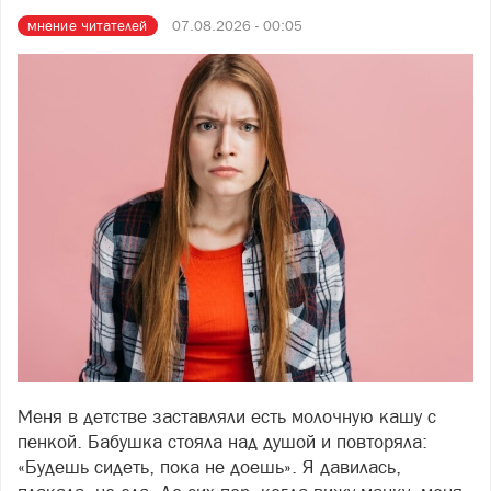
мнение читателей
07.08.2026 - 00:05
Меня в детстве заставляли есть молочную кашу с
Фото freepik.com
пенкой. Бабушка стояла над душой и повторяла:
«Будешь сидеть, пока не доешь». Я давилась,