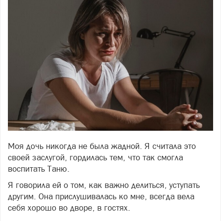
Моя дочь никогда не была жадной. Я считала это
своей заслугой, гордилась тем, что так смогла
воспитать Таню.
Фото freepik.com
Я говорила ей о том, как важно делиться, уступать
другим. Она прислушивалась ко мне, всегда вела
себя хорошо во дворе, в гостях.