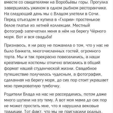
вместе со свидетелями на Воробьёвы горы. Прогулка
завершилась ужином в одном рыбном ресторанчике.
На следующий день мы с Владом улетели в Сочи.
Перед отъездом я купила в «Глории» простенькое
белое платье из летней коллекции. Местный
фотограф запечатлел меня в нём на берегу Чёрного
моря. Вот и вся свадьба!
Признаюсь, я ни разу не пожалела о том, что у нас не
было банкета, многочисленных гостей, огромного
торта. Мы и так прекрасно повеселились, а наши
креативные костюмы отлично вписались в общий
формат нашей студенческой жизни. Свадебное
путешествие получилось чудесным, а фотография,
сделанная на берегу моря, до сих пор стоит украшает
мою прикроватную тумбочку.
Родители Влада на нас не рассердились, потом даже
много шутили на эту тему. А вот моя мама до сих пор
не может простить мне, что я нарушила вековые
традиции. Тот факт, что мы не пригласили родных,