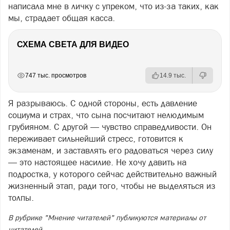
написала мне в личку с упреком, что из-за таких, как
мы, страдает общая касса.
СХЕМА СВЕТА ДЛЯ ВИДЕО
РЕКЛАМА
РЕКЛАМА
РЕКЛАМА
РЕКЛАМА
747 тыс. просмотров
14.9 тыс.
Я разрываюсь. С одной стороны, есть давление
социума и страх, что сына посчитают нелюдимым
грубияном. С другой — чувство справедливости. Он
переживает сильнейший стресс, готовится к
экзаменам, и заставлять его радоваться через силу
— это настоящее насилие. Не хочу давить на
подростка, у которого сейчас действительно важный
жизненный этап, ради того, чтобы не выделяться из
толпы.
В рубрике "Мнение читателей" публикуются материалы от
читателей.