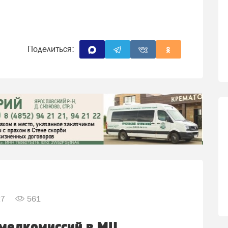
Поделиться:
27
561