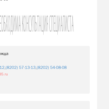
ежда
-12
,
(8202) 57-13-13
,
(8202) 54-08-08
35.ru