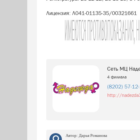
Лицензия: Л041-01135-35/00321661
Сеть МЦ Над
4 филиала
(8202) 57-12
http://nadezda
Автор:
Дарья Романова