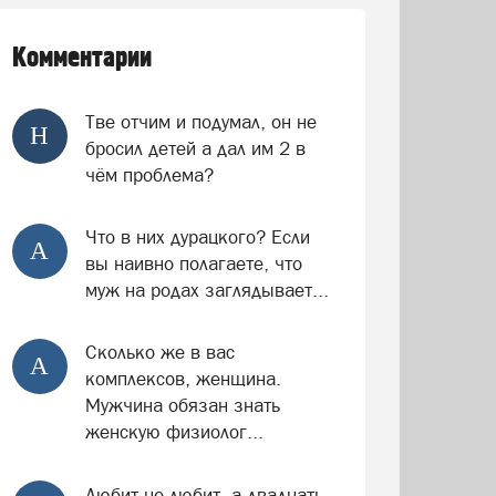
Комментарии
Тве отчим и подумал, он не
Н
бросил детей а дал им 2 в
чём проблема?
Что в них дурацкого? Если
А
вы наивно полагаете, что
муж на родах заглядывает...
Сколько же в вас
А
комплексов, женщина.
Мужчина обязан знать
женскую физиолог...
Любит не любит, а двадцать