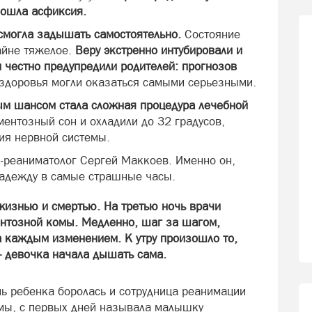
зошла асфиксия.
смогла задышать самостоятельно.
Состояние
айне тяжелое.
Веру экстренно интубировали и
 честно предупредили родителей: прогнозов
я здоровья могли оказаться самыми серьезными.
м шансом стала сложная процедура лечебной
нтозный сон и охладили до 32 градусов,
ия нервной системы.
-реаниматолог Сергей Маккоев. Именно он,
надежду в самые страшные часы.
жизнью и смертью. На третью ночь врачи
нтозной комы. Медленно, шаг за шагом,
 каждым изменением. К утру произошло то,
— девочка начала дышать сама.
ь ребенка боролась и сотрудница реанимации
амы, с первых дней называла малышку