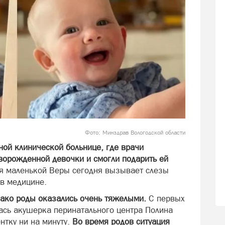
Фото: Минздрав Вологодской области
ной клинической больнице, где врачи
оворожденной девочки и смогли подарить ей
я маленькой Веры сегодня вызывает слезы
 в медицине.
нако роды оказались очень тяжелыми.
С первых
ась акушерка перинатального центра Полина
нтку ни на минуту.
Во время родов ситуация