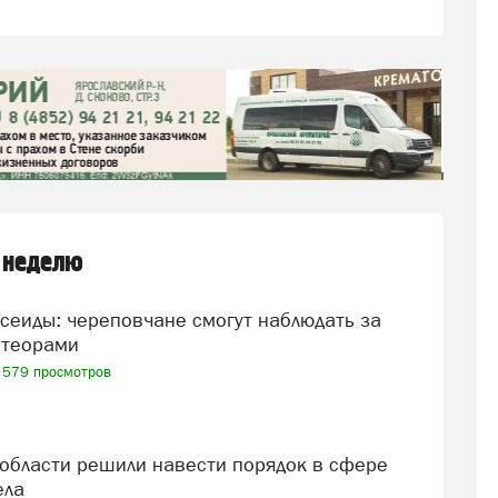
 неделю
теорами
579 просмотров
ела