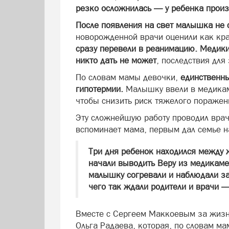
резко осложнилась — у ребенка прои
После появления на свет малышка не 
новорожденной врачи оценили как кр
сразу перевели в реанимацию. Медики
никто дать не может
, последствия дл
По словам мамы девочки,
единственны
гипотермии.
Малышку ввели в медикаме
чтобы снизить риск тяжелого поражен
Эту сложнейшую работу проводил врач
вспоминает мама, первым дал семье 
Три дня ребенок находился между 
начали выводить Веру из медикаме
малышку согревали и наблюдали за
чего так ждали родители и врачи 
Вместе с Сергеем Маккоевым за жизн
Ольга Радаева, которая, по словам м