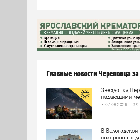
Главные новости Череповца за
Звездопад Персеиды: череповчане смогут наблюдать за
падающими ме
07-08-2026
В Вологодской области решили навести порядок в сфере
похоронного д