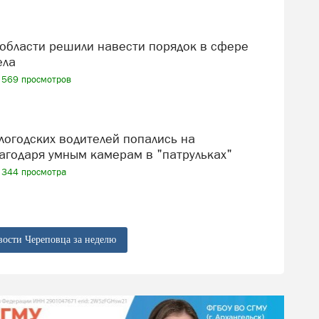
ела
569 просмотров
агодаря умным камерам в "патрульках"
344 просмотра
вости Череповца за неделю