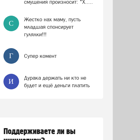
смущения произносит: "Х.....
Жестко нах маму, пусть
С
младшая спонсирует
гулялки!!!
Г
Супер комент
Дурака держать ни кто не
И
будет и ещё деньги платить
Поддерживаете ли вы