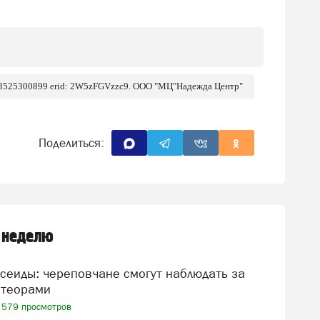
 3525300899 erid: 2W5zFGVzzc9. ООО "МЦ"Надежда Центр"
Поделиться:
 неделю
теорами
579 просмотров