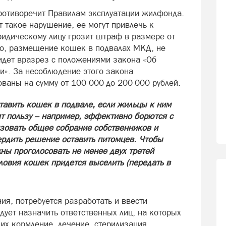
ротиворечит Правилам эксплуатации жилфонда.
 такое нарушение, ее могут привлечь к
ридическому лицу грозит штраф в размере от
го, размещение кошек в подвалах МКД, не
идет вразрез с положениями закона «Об
». За несоблюдение этого закона
ваны на сумму от 100 000 до 200 000 рублей.
тавить кошек в подвале, если жильцы к ним
т пользу – например, эффективно борются с
изовать общее собрание собственников и
ердить решение оставить питомцев. Чтобы
жны проголосовать не менее двух третей
словия кошек придется выселить (передать в
я, потребуется разработать и ввести
едует назначить ответственных лиц, на которых
их кормление, лечение, стерилизация,