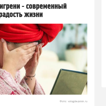
игрени - современный
радость жизни
Фото: vologda-poisk.ru