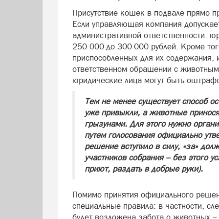
Присутствие кошек в подвале прямо п
Если управляющая компания допускает
административной ответственности: ю
250 000 до 300 000 рублей. Кроме то
приспособленных для их содержания, 
ответственном обращении с животными
юридические лица могут быть оштрафо
Тем не менее существует способ ос
уже привыкли, а животные принося
грызунами. Для этого нужно орган
путем голосования официально утв
решение вступило в силу, «за» дол
участников собрания – без этого у
приют, раздать в добрые руки).
Помимо принятия официального решени
специальные правила: в частности, сл
будет возложена забота о животных – 