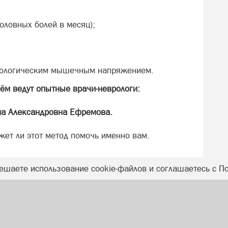
оловных болей в месяц);
атологическим мышечным напряжением.
ём ведут опытные врачи-неврологи:
на Александровна Ефремова.
жет ли этот метод помочь именно вам.
ешаете использование cookie-файлов и соглашаетесь с П
К. Беляева, 73