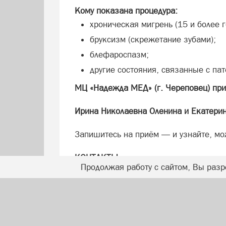
Кому показана процедура:
хроническая мигрень (15 и более г
бруксизм (скрежетание зубами);
блефароспазм;
другие состояния, связанные с п
МЦ «Надежда МЕД» (г. Череповец) при
Ирина Николаевна Оленина и Екатери
Запишитесь на приём — и узнайте, мо
КОНТАКТЫ
Продолжая работу с сайтом, Вы разр
МЦ «Надежда МЕД»: г. Череповец, ул. 
28-08-80, 63-34-33