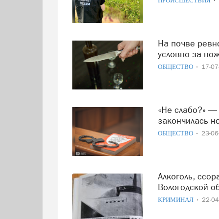
ПРОИСШЕСТВИЯ
На почве ревности: жительницу Череповца осудили
условно за но
ОБЩЕСТВО
17-0
«Не слабо?» — Супружеская провокация в Череповце
закончилась н
ОБЩЕСТВО
23-0
Алкоголь, ссора и роковой удар: пенсионерку из
Вологодской об
КРИМИНАЛ
22-0