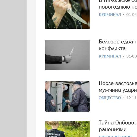
новогоднюю н
КРИМИНАЛ
01-0
Белозер едва не зарезал коллегу в ходе бытового
конфликта
КРИМИНАЛ
31-0
После застолья — в реанимацию: под Кирилловом
мужчина удари
ОБЩЕСТВО
12-1
Тайна Онбово: мужчину нашли мёртвым с ножевыми
ранениями