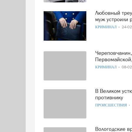
Любовный треугольник в Череповце: сожитель и бывший
муж устроили 
КРИМИНАЛ
24-0
Череповчанин, устроивший резню в квартире на
Первомайской,
КРИМИНАЛ
08-0
В Великом устюге мужчина нанес ножевое ранения
противнику
ПРОИСШЕСТВИЯ
Вологодские врачи спасли жизнь 29-летнего мужчины с