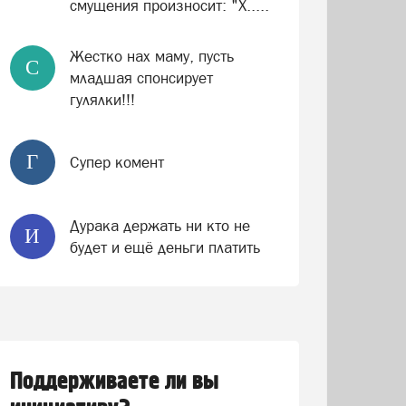
смущения произносит: "Х.....
Жестко нах маму, пусть
С
младшая спонсирует
гулялки!!!
Г
Супер комент
Дурака держать ни кто не
И
будет и ещё деньги платить
Поддерживаете ли вы