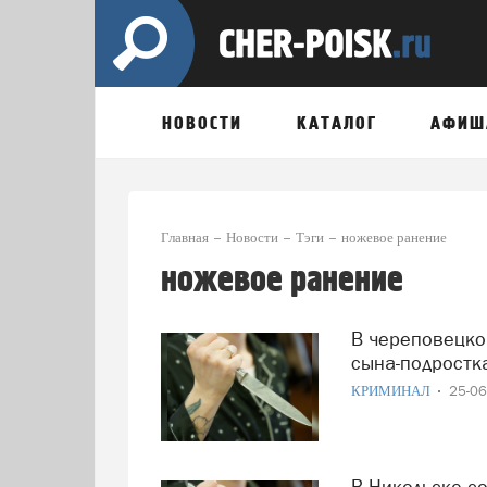
НОВОСТИ
КАТАЛОГ
АФИШ
Главная
Новости
Тэги
ножевое ранение
ножевое ранение
В череповецком общежитии мать напала с ножом на
сына-подростк
КРИМИНАЛ
25-0
В Никольске сожители едва не зарезали друг друга в