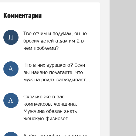
Комментарии
Тве отчим и подумал, он не
Н
бросил детей а дал им 2 в
чём проблема?
Что в них дурацкого? Если
А
вы наивно полагаете, что
муж на родах заглядывает...
Сколько же в вас
А
комплексов, женщина.
Мужчина обязан знать
женскую физиолог...
Любит не любит, а двадцать