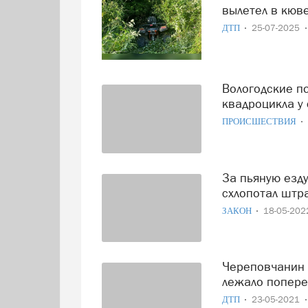
вылетел в кюве
ДТП
25-07-2025
Вологодские полицейские гонялись за пьяным водителем
квадроцикла у
ПРОИСШЕСТВИЯ
За пьяную езду на квадроцикле житель Череповца
схлопотал штр
ЗАКОН
18-05-20
Череповчанин на квадроцикле врезался в дерево, которое
лежало попере
ДТП
23-05-2021