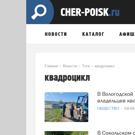
НОВОСТИ
КАТАЛОГ
АФИШ
Главная
Новости
Тэги
квадроцикл
квадроцикл
В Вологодской области готовят жёсткие проверки
владельцев кв
ОБЩЕСТВО
04-0
В Сокольском округе 15-летний подросток на квадроцикле