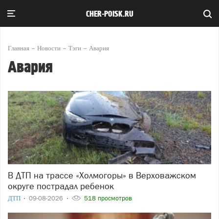
CHER-POISK.RU
Главная
Новости
Тэги
Авария
Авария
В ДТП на трассе «Холмогоры» в Верховажском
округе пострадал ребенок
ДТП
09-08-2026
518 просмотров