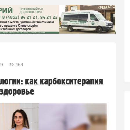
09
454
логии: как карбокситерапия
 здоровье