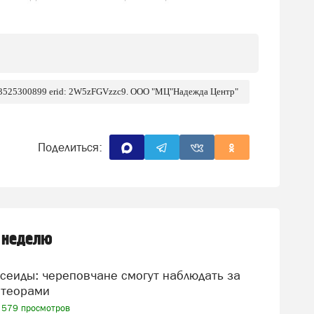
 3525300899 erid: 2W5zFGVzzc9. ООО "МЦ"Надежда Центр"
Поделиться:
 неделю
теорами
579 просмотров