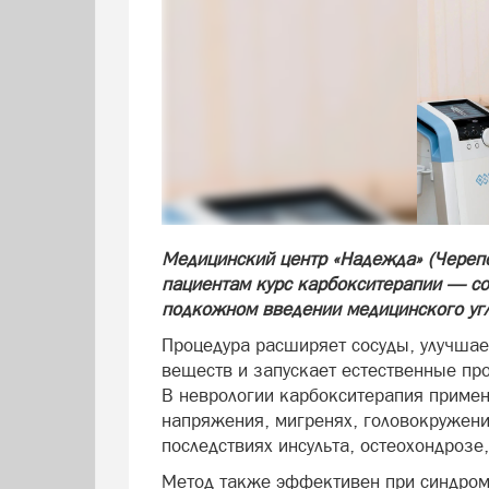
Медицинский центр «Надежда» (Черепо
пациентам курс карбокситерапии — со
подкожном введении медицинского угл
Процедура расширяет сосуды, улучшае
веществ и запускает естественные пр
В неврологии карбокситерапия примен
напряжения, мигренях, головокружения
последствиях инсульта, остеохондроз
Метод также эффективен при синдром