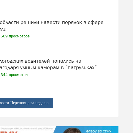
ела
569 просмотров
агодаря умным камерам в "патрульках"
344 просмотра
вости Череповца за неделю