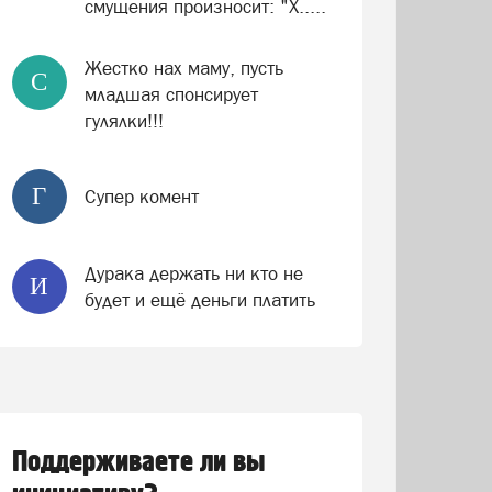
смущения произносит: "Х.....
Жестко нах маму, пусть
С
младшая спонсирует
гулялки!!!
Г
Супер комент
Дурака держать ни кто не
И
будет и ещё деньги платить
Поддерживаете ли вы