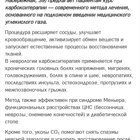
Набережная, 39) предлагает пациентам курс
карбокситерапии — современного метода лечения,
основанного на подкожном введении медицинского
углекислого газа.
Процедура расширяет сосуды, улучшает
кровообращение, активизирует обмен веществ и
запускает естественные процессы восстановления
тканей.
В неврологии карбокситерапия применяется при
хронических головных болях напряжения, мигренях,
головокружениях, болях в спине и шее, невропатиях,
последствиях инсульта, остеохондрозе, протрузиях и
межпозвоночных грыжах.
Метод также эффективен при синдроме Меньера,
функциональных расстройствах ЦНС (бессонница,
неврозы, онемение конечностей) и диабетической
стопе.
Кроме того, уколы CO₂ помогают снять спазмы
неясной этиологии и ускорить восстановление после