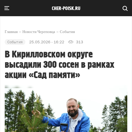
CHER-POISK.RU
Главная
Новости Череповца
События
События
25.05.2026 - 16:22
313
В Кирилловском округе
высадили 300 сосен в рамках
акции «Сад памяти»