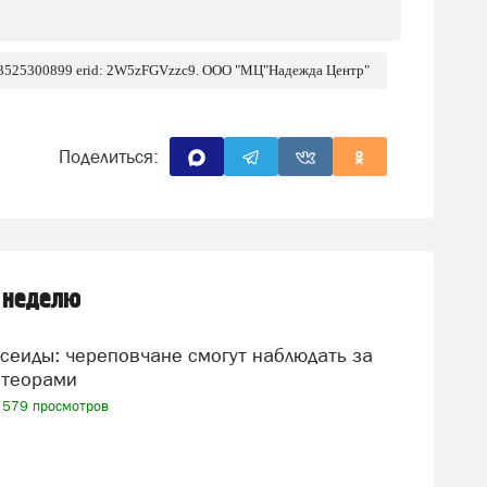
 3525300899 erid: 2W5zFGVzzc9. ООО "МЦ"Надежда Центр"
Поделиться:
 неделю
теорами
579 просмотров