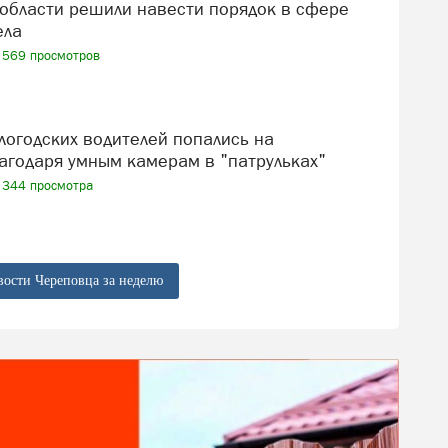
ела
569 просмотров
агодаря умным камерам в "патрульках"
344 просмотра
вости Череповца за неделю