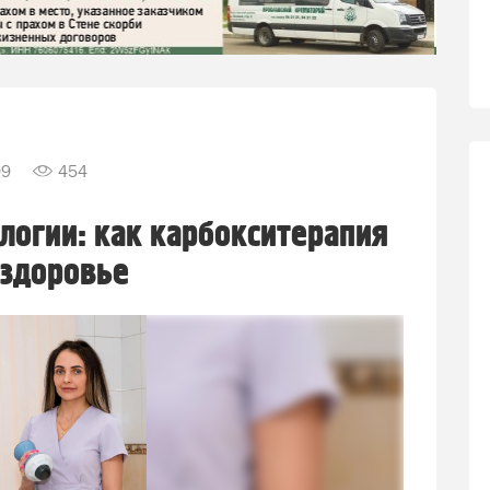
09
454
логии: как карбокситерапия
 здоровье