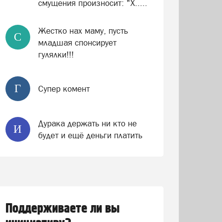
смущения произносит: "Х.....
Жестко нах маму, пусть
С
младшая спонсирует
гулялки!!!
Г
Супер комент
Дурака держать ни кто не
И
будет и ещё деньги платить
Поддерживаете ли вы