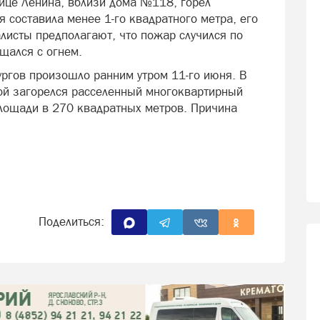
лице Ленина, вблизи дома №118, горел
 составила менее 1-го квадратного метра, его
листы предполагают, что пожар случился по
щался с огнем.
ургов произошло ранним утром 11-го июня. В
ой загорелся расселенный многоквартирный
лощади в 270 квадратных метров. Причина
Поделиться: