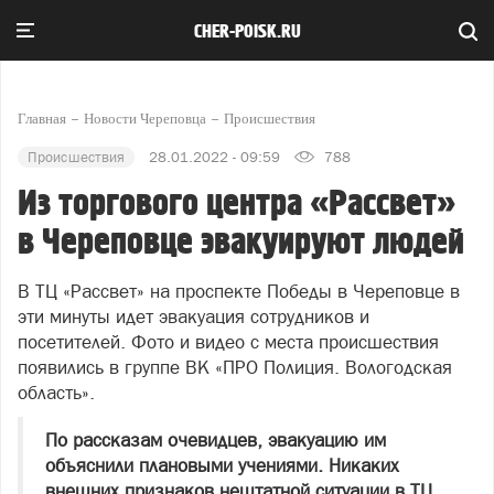
CHER-POISK.RU
Главная
Новости Череповца
Происшествия
Происшествия
28.01.2022 - 09:59
788
Из торгового центра «Рассвет»
в Череповце эвакуируют людей
В ТЦ «Рассвет» на проспекте Победы в Череповце в
эти минуты идет эвакуация сотрудников и
посетителей. Фото и видео с места происшествия
появились в группе ВК «ПРО Полиция. Вологодская
область».
По рассказам очевидцев, эвакуацию им
объяснили плановыми учениями. Никаких
внешних признаков нештатной ситуации в ТЦ,