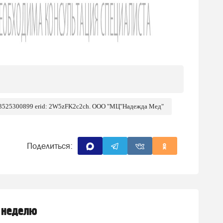
 3525300899 erid: 2W5zFK2c2ch. ООО "МЦ"Надежда Мед"
Поделиться:
 неделю