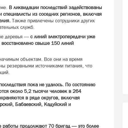
име.
В ликвидации последствий задействованы
и специалисты из соседних регионов, включая
елия.
Также привлечены сотрудники других
ательных служб.
ные деревья —
с линий электропередачи уже
, восстановлено свыше 150 линий
начимым объектам. Все они на время
ны резервными источниками питания, что
аций.
последствия пока не удалось. По состоянию
ются около 5,2 тысячи человек в 264
охраняются в ряде округов, включая
ский, Бабаевский, Кадуйский и
е работы продолжают 70 бригад — это более