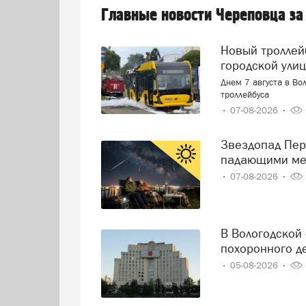
Главные новости Череповца за
Новый троллейбус загорелся прямо на оживленной
городской ули
Днем 7 августа в Во
троллейбуса
07-08-2026
Звездопад Персеиды: череповчане смогут наблюдать за
падающими ме
07-08-2026
В Вологодской области решили навести порядок в сфере
похоронного д
05-08-2026