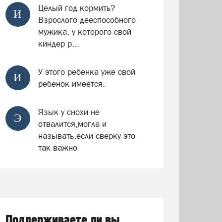
Целый год кормить?
И
Взрослого дееспособного
мужика, у которого свой
киндер р...
У этого ребенка уже свой
И
ребенок имеется.
Язык у снохи не
Э
отвалится,могла и
называть,если сверку это
так важно
Поддерживаете ли вы