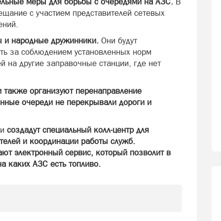
льные меры для борьбы с очередями на АЗС.
В
щание с участием представителей сетевых
ений.
ы и народные дружинники.
Они будут
ть за соблюдением установленных норм
ей на другие заправочные станции, где нет
и также организуют перенаправление
инные очереди не перекрывали дороги и
ии
создадут специальный колл-центр для
елей и координации работы служб.
ют электронный сервис, который позволит в
а каких АЗС есть топливо.