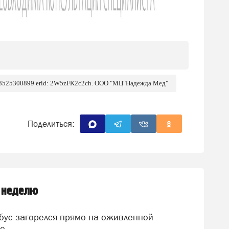
 3525300899 erid: 2W5zFK2c2ch. ООО "МЦ"Надежда Мед"
Поделиться:
 неделю
це