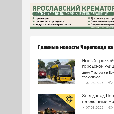
Главные новости Череповца за
Новый троллейбус загорелся прямо на оживленной
городской ули
Днем 7 августа в Во
троллейбуса
07-08-2026
Звездопад Персеиды: череповчане смогут наблюдать за
падающими ме
07-08-2026