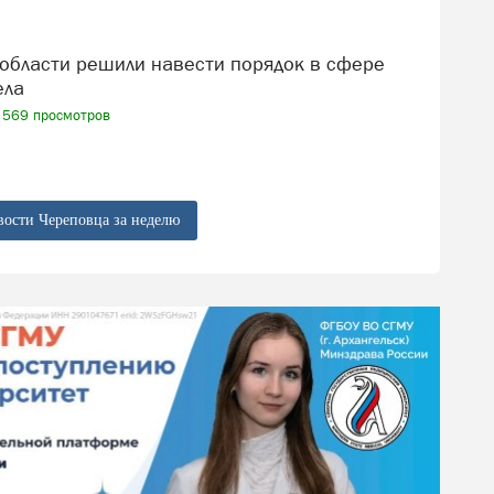
ела
569 просмотров
вости Череповца за неделю