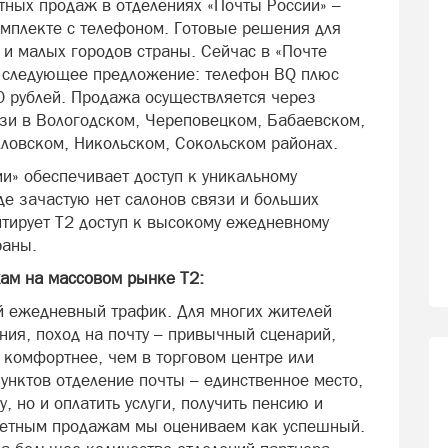
ных продаж в отделениях «Почты России» –
мплекте с телефоном. Готовые решения для
 и малых городов страны. Сейчас в «Почте
т следующее предложение: телефон BQ плюс
0 рублей. Продажа осуществляется через
язи в Вологодском, Череповецком, Бабаевском,
ловском, Никольском, Сокольском районах.
ии» обеспечивает доступ к уникальному
де зачастую нет салонов связи и больших
нтирует Т2 доступ к высокому ежедневному
раны.
ам на массовом рынке Т2:
й ежедневный трафик. Для многих жителей
ения, поход на почту – привычный сценарий,
 комфортнее, чем в торговом центре или
унктов отделение почты – единственное место,
, но и оплатить услуги, получить пенсию и
акетным продажам мы оцениваем как успешный.