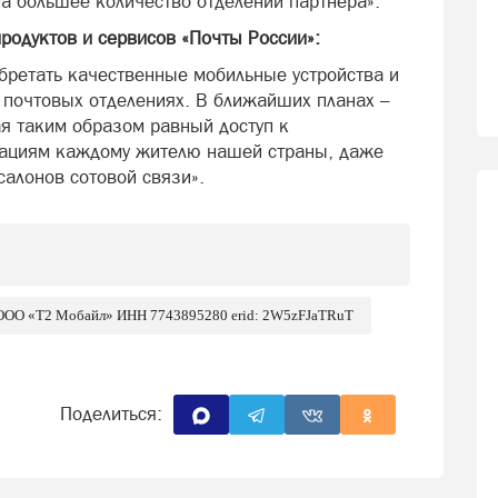
а большее количество отделений партнера».
родуктов и сервисов «Почты России»:
бретать качественные мобильные устройства и
в почтовых отделениях. В ближайших планах –
я таким образом равный доступ к
кациям каждому жителю нашей страны, даже
салонов сотовой связи».
ь ООО «Т2 Мобайл» ИНН 7743895280 еrid: 2W5zFJaTRuT
Поделиться: