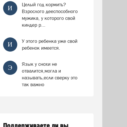
Целый год кормить?
И
Взрослого дееспособного
мужика, у которого свой
киндер р...
У этого ребенка уже свой
И
ребенок имеется.
Язык у снохи не
Э
отвалится,могла и
называть,если сверку это
так важно
Поддерживаете ли вы