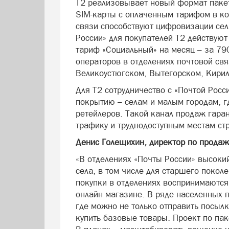
Т2 реализовывает новый формат пакет
SIM-карты с оплаченным тарифом в ко
связи способствуют цифровизации сел
России» для покупателей Т2 действую
тариф «Социальный» на месяц – за 79
операторов в отделениях почтовой св
Великоустюгском, Вытегорском, Кирил
Для Т2 сотрудничество с «Почтой Росс
покрытию – селам и малым городам, г
ретейлеров. Такой канал продаж гара
трафику и труднодоступным местам ст
Денис Голещихин, директор по продаж
«В отделениях «Почты России» высоки
села, в том числе для старшего покол
покупки в отделениях воспринимаются
онлайн магазине. В ряде населенных п
где можно не только отправить посылку
купить базовые товары. Проект по п