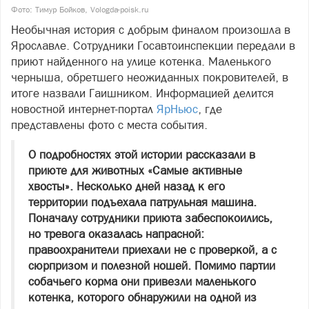
Фото: Тимур Бойков, Vologda-poisk.ru
Необычная история с добрым финалом произошла в
Ярославле. Сотрудники Госавтоинспекции передали в
приют найденного на улице котенка. Маленького
черныша, обретшего неожиданных покровителей, в
итоге назвали Гаишником. Информацией делится
новостной интернет-портал
ЯрНьюс
, где
представлены фото с места события.
О подробностях этой истории рассказали в
приюте для животных «Самые активные
хвосты». Несколько дней назад к его
территории подъехала патрульная машина.
Поначалу сотрудники приюта забеспокоились,
но тревога оказалась напрасной:
правоохранители приехали не с проверкой, а с
сюрпризом и полезной ношей. Помимо партии
собачьего корма они привезли маленького
котенка, которого обнаружили на одной из