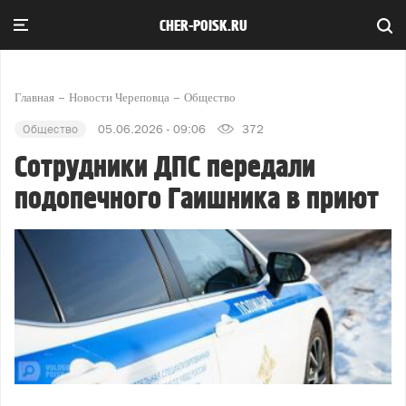
CHER-POISK.RU
Главная
Новости Череповца
Общество
Общество
05.06.2026 - 09:06
372
Сотрудники ДПС передали
подопечного Гаишника в приют