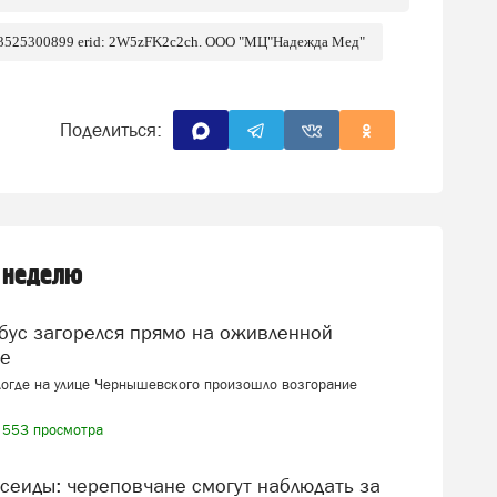
 3525300899 erid: 2W5zFK2c2ch. ООО "МЦ"Надежда Мед"
Поделиться:
 неделю
це
логде на улице Чернышевского произошло возгорание
553 просмотра