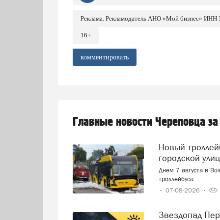
Реклама. Рекламодатель АНО «Мой бизнес» ИНН
16+
комментировать
Главные новости Череповца за
Новый троллейбус загорелся прямо на оживленной
городской ули
Днем 7 августа в Во
троллейбуса
07-08-2026
Звездопад Персеиды: череповчане смогут наблюдать за