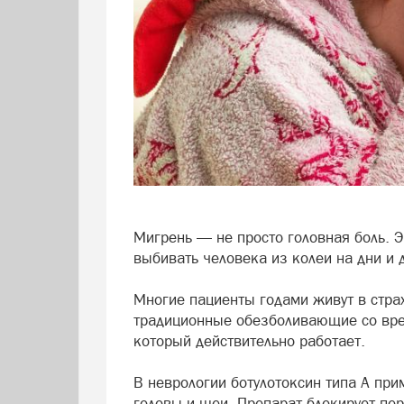
Мигрень — не просто головная боль. Э
выбивать человека из колеи на дни и
Многие пациенты годами живут в стра
традиционные обезболивающие со врем
который действительно работает.
В неврологии ботулотоксин типа А п
головы и шеи. Препарат блокирует пе