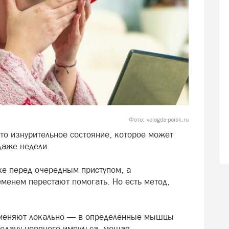
Фото: vologda-poisk.ru
то изнурительное состояние, которое может
 даже недели.
хе перед очередным приступом, а
енем перестают помогать. Но есть метод,
рименяют локально — в определённые мышцы
редачу нервного импульса, мешая