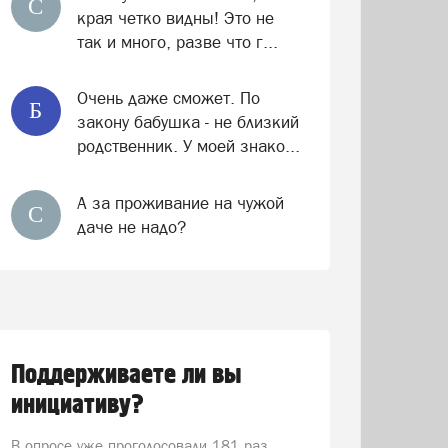
С
края четко видны! Это не
так и много, разве что г...
Очень даже сможет. По
Б
закону бабушка - не близкий
родственник. У моей знако...
А за проживание на чужой
С
даче не надо?
Поддерживаете ли вы
инициативу?
В опросе уже проголосовали
181 раз