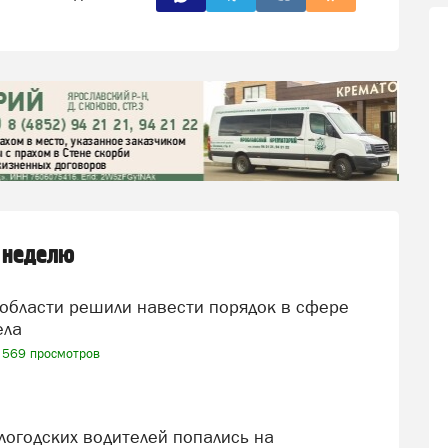
 неделю
ела
569 просмотров