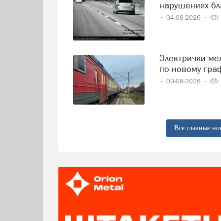
нарушениях бл
04-08-2026
Электрички между Вологдой и Череповцом начнут ходить
по новому гра
03-08-2026
Все главные но