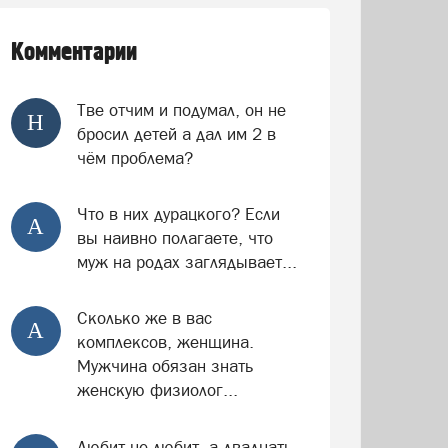
Комментарии
Тве отчим и подумал, он не
Н
бросил детей а дал им 2 в
чём проблема?
Что в них дурацкого? Если
А
вы наивно полагаете, что
муж на родах заглядывает...
Сколько же в вас
А
комплексов, женщина.
Мужчина обязан знать
женскую физиолог...
Любит не любит, а двадцать