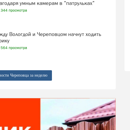
агодаря умным камерам в "патрульках"
344 просмотра
фику
564 просмотра
вости Череповца за неделю