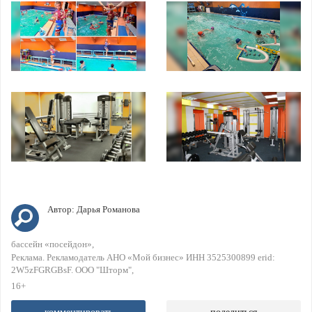
Автор:
Дарья Романова
бассейн «посейдон»
Реклама. Рекламодатель АНО «Мой бизнес» ИНН 3525300899 erid:
2W5zFGRGBsF. ООО "Шторм"
16+