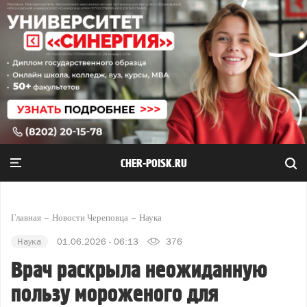
CHER-POISK.RU
Главная
Новости Череповца
Наука
Наука
01.06.2026 - 06:13
376
Врач раскрыла неожиданную
пользу мороженого для