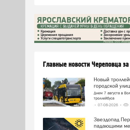
Главные новости Череповца за
Новый троллейбус загорелся прямо на оживленной
городской ули
Днем 7 августа в Во
троллейбуса
07-08-2026
Звездопад Персеиды: череповчане смогут наблюдать за
падающими ме