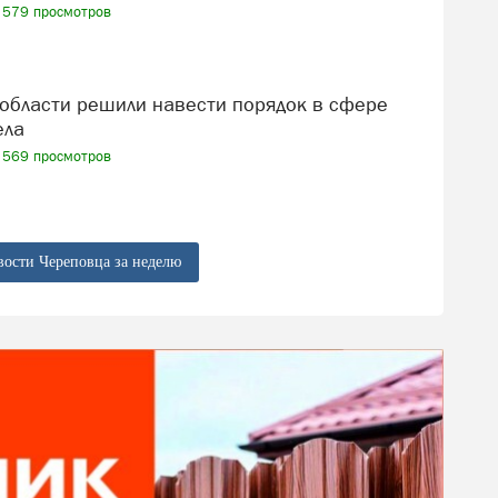
579 просмотров
ела
569 просмотров
вости Череповца за неделю