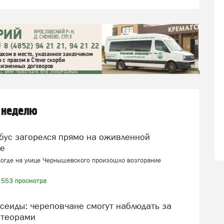
 неделю
це
логде на улице Чернышевского произошло возгорание
553 просмотра
теорами