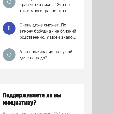
С
края четко видны! Это не
так и много, разве что г...
Очень даже сможет. По
Б
закону бабушка - не близкий
родственник. У моей знако...
А за проживание на чужой
С
даче не надо?
Поддерживаете ли вы
инициативу?
В опросе уже проголосовали
181 раз