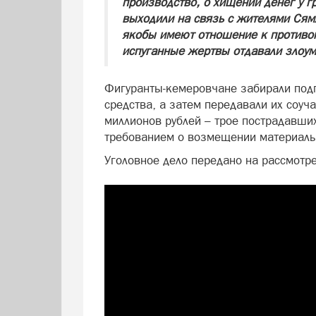
производство, о хищении денег у г
выходили на связь с жителями Сям
якобы имеют отношение к противоп
испуганные жертвы отдавали злоу
Фигуранты-кемеровчане забирали по
средства, а затем передавали их соуч
миллионов рублей – трое пострадавши
требованием о возмещении материаль
Уголовное дело передано на рассмотр