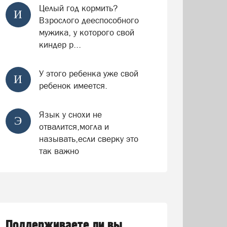
Целый год кормить?
И
Взрослого дееспособного
мужика, у которого свой
киндер р...
У этого ребенка уже свой
И
ребенок имеется.
Язык у снохи не
Э
отвалится,могла и
называть,если сверку это
так важно
Поддерживаете ли вы