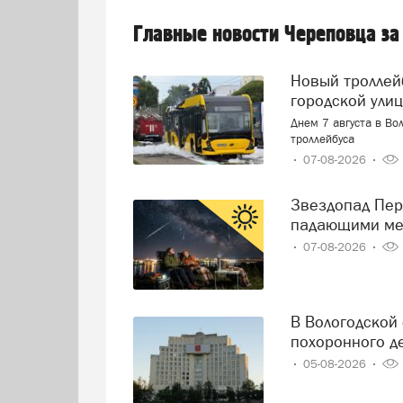
Главные новости Череповца за
Новый троллейбус загорелся прямо на оживленной
городской ули
Днем 7 августа в Во
троллейбуса
07-08-2026
Звездопад Персеиды: череповчане смогут наблюдать за
падающими ме
07-08-2026
В Вологодской области решили навести порядок в сфере
похоронного д
05-08-2026