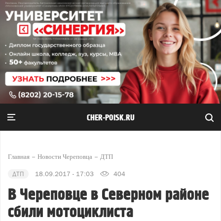
CHER-POISK.RU
Главная
Новости Череповца
ДТП
ДТП
18.09.2017 - 17:03
404
В Череповце в Северном районе
сбили мотоциклиста